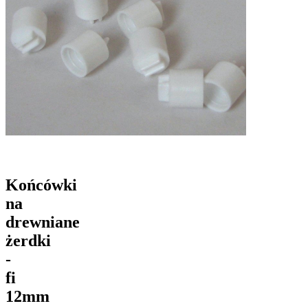
Końcówki
na
drewniane
żerdki
-
fi
12mm