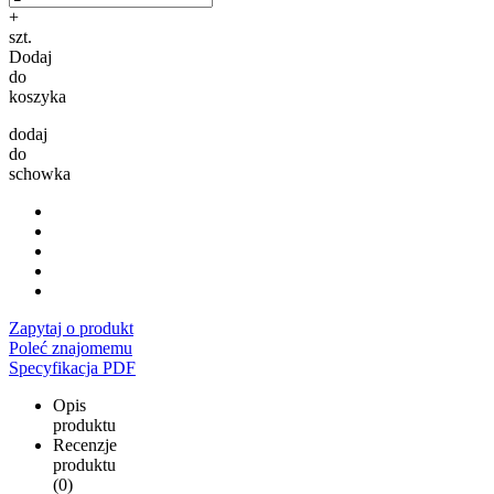
+
szt.
Dodaj
do
koszyka
dodaj
do
schowka
Zapytaj o produkt
Poleć znajomemu
Specyfikacja PDF
Opis
produktu
Recenzje
produktu
(0)