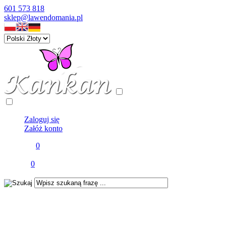
601 573 818
sklep@lawendomania.pl
Panel klienta
Zaloguj się
Załóż konto
Schowek
0
Twój schowek jest pusty
Koszyk
0
Twój koszyk jest pusty ...
wyszukiwanie zaawansowane