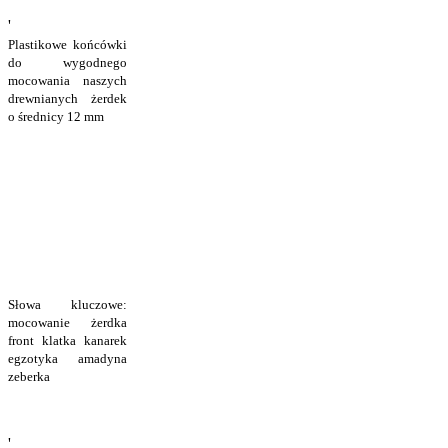
'
Plastikowe końcówki
do wygodnego
mocowania naszych
drewnianych żerdek
o średnicy 12 mm
Słowa kluczowe:
mocowanie żerdka
front klatka kanarek
egzotyka amadyna
zeberka
'