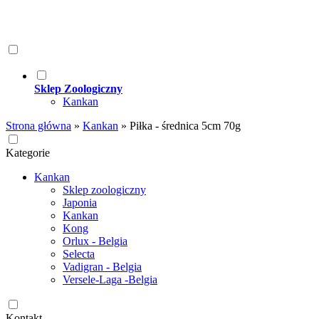
Sklep Zoologiczny
Kankan
Strona główna
»
Kankan
»
Piłka - średnica 5cm 70g
Kategorie
Kankan
Sklep zoologiczny
Japonia
Kankan
Kong
Orlux - Belgia
Selecta
Vadigran - Belgia
Versele-Laga -Belgia
Kontakt