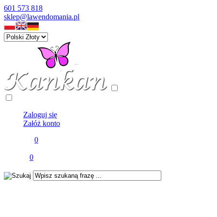
601 573 818
sklep@lawendomania.pl
Panel klienta
Zaloguj się
Załóż konto
Schowek
0
Twój schowek jest pusty
Koszyk
0
Twój koszyk jest pusty ...
wyszukiwanie zaawansowane