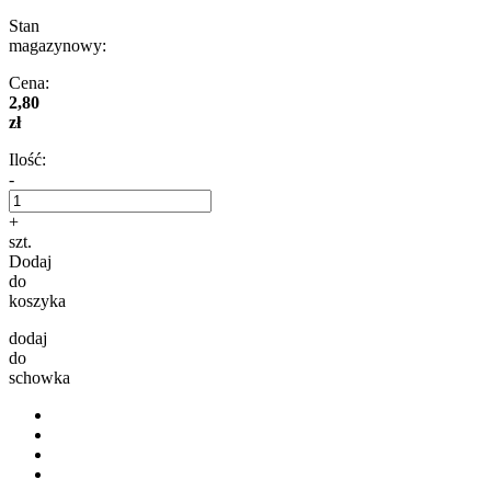
Stan
magazynowy:
Cena:
2,80
zł
Ilość:
-
+
szt.
Dodaj
do
koszyka
dodaj
do
schowka