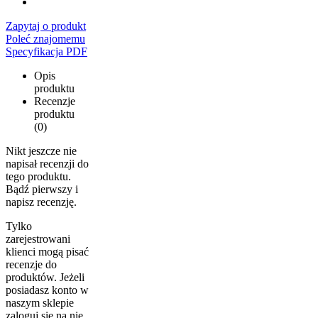
Zapytaj o produkt
Poleć znajomemu
Specyfikacja PDF
Opis
produktu
Recenzje
produktu
(0)
Nikt jeszcze nie
napisał recenzji do
tego produktu.
Bądź pierwszy i
napisz recenzję.
Tylko
zarejestrowani
klienci mogą pisać
recenzje do
produktów. Jeżeli
posiadasz konto w
naszym sklepie
zaloguj się na nie,