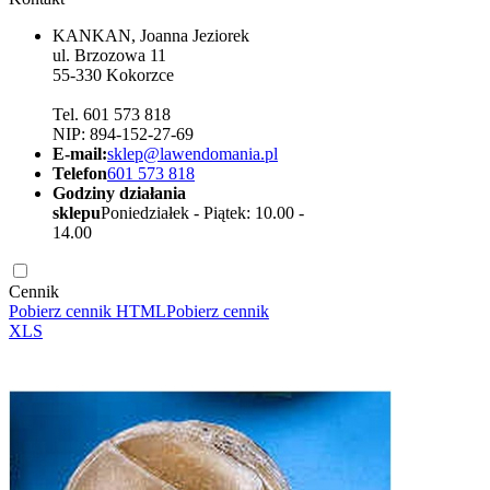
KANKAN, Joanna Jeziorek
ul. Brzozowa 11
55-330 Kokorzce
Tel. 601 573 818
NIP: 894-152-27-69
E-mail:
sklep@lawendomania.pl
Telefon
601 573 818
Godziny działania
sklepu
Poniedziałek - Piątek: 10.00 -
14.00
Cennik
Pobierz cennik HTML
Pobierz cennik
XLS