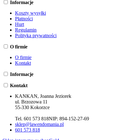
Informacje
Koszty wysyłki
Płatności
Hurt
Regulamin
Polityka prywatności
O firmie
O firmie
Kontakt
Informacje
Kontakt
KANKAN, Joanna Jeziorek
ul. Brzozowa 11
55-330 Kokorzce
Tel. 601 573 818
NIP:
894-152-27-69
sklep@lawendomania.pl
601 573 818