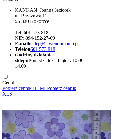
KANKAN, Joanna Jeziorek
ul. Brzozowa 11
55-330 Kokorzce
Tel. 601 573 818
NIP: 894-152-27-69
E-mail:
sklep@lawendomania.pl
Telefon
601 573 818
Godziny działania
sklepu
Poniedziałek - Piątek: 10.00 -
14.00
Cennik
Pobierz cennik HTML
Pobierz cennik
XLS