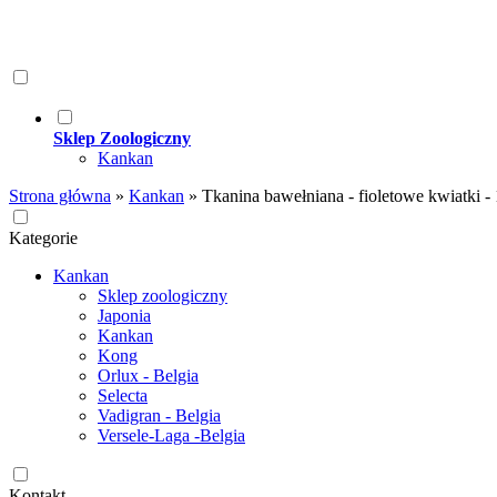
Sklep Zoologiczny
Kankan
Strona główna
»
Kankan
»
Tkanina bawełniana - fioletowe kwiatki -
Kategorie
Kankan
Sklep zoologiczny
Japonia
Kankan
Kong
Orlux - Belgia
Selecta
Vadigran - Belgia
Versele-Laga -Belgia
Kontakt