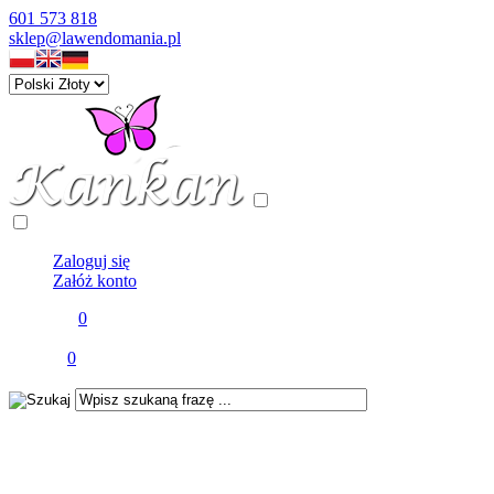
601 573 818
sklep@lawendomania.pl
Panel klienta
Zaloguj się
Załóż konto
Schowek
0
Twój schowek jest pusty
Koszyk
0
Twój koszyk jest pusty ...
wyszukiwanie zaawansowane